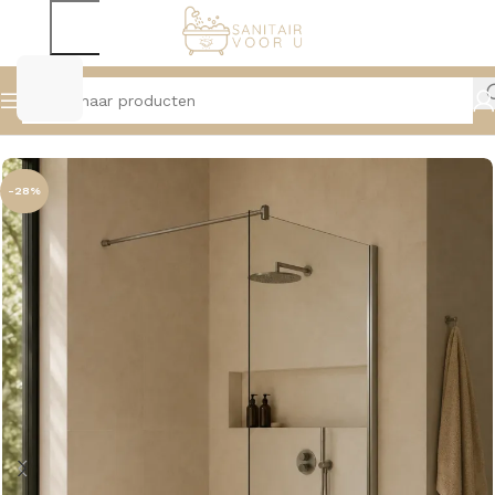
Home
Douche
Inloopdouche
-28%