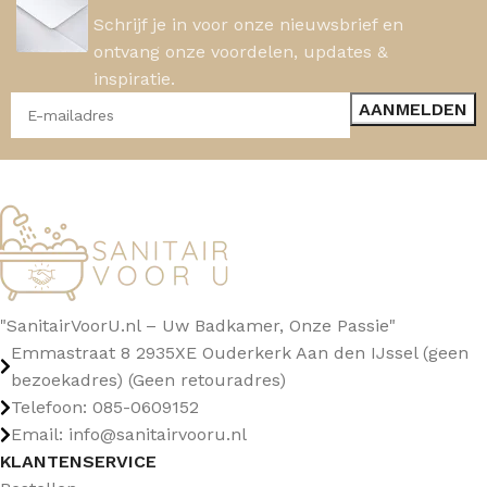
Schrijf je in voor onze nieuwsbrief en
ontvang onze voordelen, updates &
inspiratie.
"SanitairVoorU.nl – Uw Badkamer, Onze Passie"
Emmastraat 8 2935XE Ouderkerk Aan den IJssel (geen
bezoekadres) (Geen retouradres)
Telefoon: 085-0609152
Email: info@sanitairvooru.nl
KLANTENSERVICE