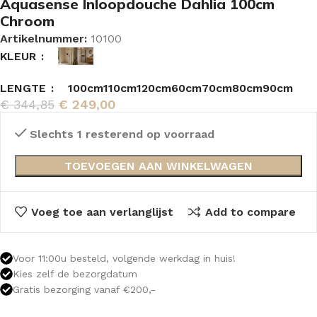
Aquasense Inloopdouche Dahlia 100cm
Chroom
Artikelnummer:
10100
KLEUR
LENGTE
100cm
110cm
120cm
60cm
70cm
80cm
90cm
€
344,85
€
249,00
Slechts 1 resterend op voorraad
TOEVOEGEN AAN WINKELWAGEN
Voeg toe aan verlanglijst
Add to compare
Voor 11:00u besteld, volgende werkdag in huis!
Kies zelf de bezorgdatum
Gratis bezorging vanaf €200,-