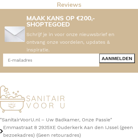
Reviews
MAAK KANS OP €200,-
SHOPTEGOED
Schrijf je in voor onze nieuwsbrief en
ontvang onze voordelen, updates &
inspiratie.
"SanitairVoorU.nl – Uw Badkamer, Onze Passie"
Emmastraat 8 2935XE Ouderkerk Aan den IJssel (geen
bezoekadres) (Geen retouradres)