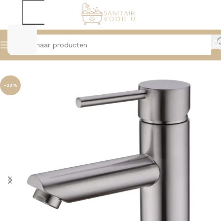
Home
Kranen
Wastafelkranen
-33%