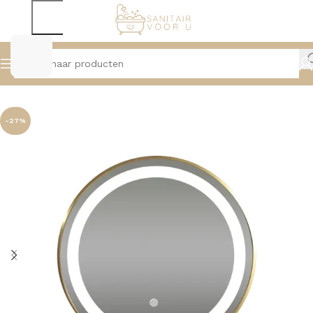
Home
Spiegels
Spiegels Met Verlichting
-27%