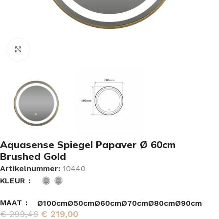
Vergroten
Aquasense Spiegel Papaver Ø 60cm
Brushed Gold
Artikelnummer:
10440
KLEUR
MAAT
Ø100cm
Ø50cm
Ø60cm
Ø70cm
Ø80cm
Ø90cm
€
299,48
€
219,00