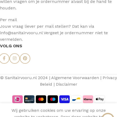
willen vragen om je ordernummer alvast bij de hand te
houden.
Per mail
Jouw vraag liever per mail stellen? Dat kan via
info@sanitairvooru.nl Vergeet je ordernummer niet te
vermelden.
VOLG ONS
© Sanitairvooru.nl 2024 |
Algemene Voorwaarden
|
Privacy
Beleid
|
Disclaimer
Aquasense
Wij gebruiken cookies om uw ervaring op onze
Spiegel
website te verbeteren. Door deze website te
€
287,38