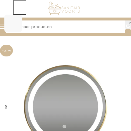
Home
Spiegels
Spiegels Met Verlichting
-27%