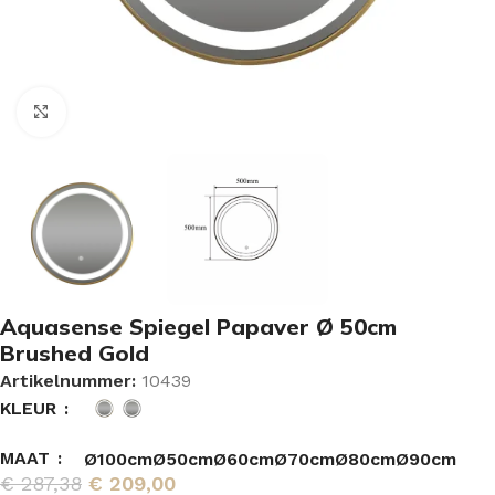
Vergroten
Aquasense Spiegel Papaver Ø 50cm
Brushed Gold
Artikelnummer:
10439
KLEUR
MAAT
Ø100cm
Ø50cm
Ø60cm
Ø70cm
Ø80cm
Ø90cm
€
287,38
€
209,00