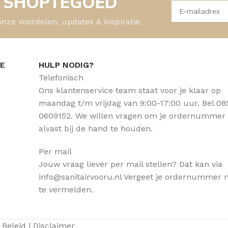
- SHOPTEGOED
onze voordelen, updates & inspiratie.
CE
HULP NODIG?
Telefonisch
Ons klantenservice team staat voor je klaar op
maandag t/m vrijdag van 9:00-17:00 uur. Bel 08
0609152. We willen vragen om je ordernummer
alvast bij de hand te houden.
Per mail
Jouw vraag liever per mail stellen? Dat kan via
info@sanitairvooru.nl Vergeet je ordernummer n
te vermelden.
 Beleid
|
Disclaimer