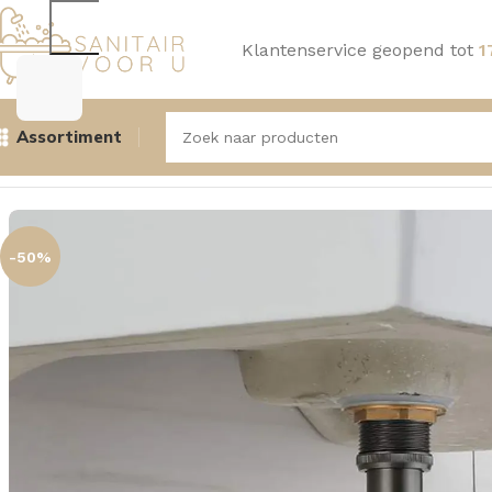
Klantenservice geopend tot
1
Assortiment
Home
Wastafels
Sifons
Aquasense Sifon Lavendel Gun M
-50%