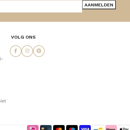
VOLG ONS
5-
iet