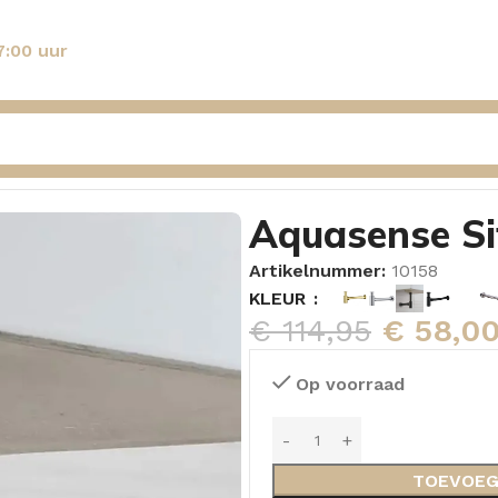
7:00 uur
etal
Aquasense Si
Artikelnummer:
10158
KLEUR
€
114,95
€
58,0
Op voorraad
TOEVOEG