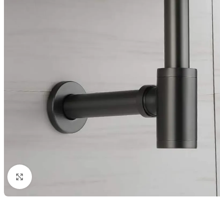
Vergroten
BADMEUBELSETS
ONDERKASTEN
K