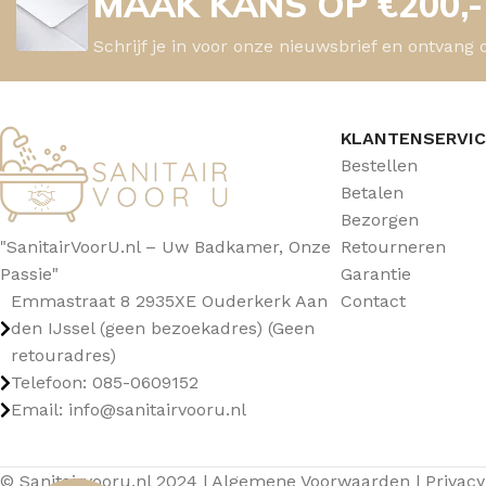
MAAK KANS OP €200,
Schrijf je in voor onze nieuwsbrief en ontvang 
KLANTENSERVI
Bestellen
Betalen
Bezorgen
"SanitairVoorU.nl – Uw Badkamer, Onze
Retourneren
Passie"
Garantie
Emmastraat 8 2935XE Ouderkerk Aan
Contact
den IJssel (geen bezoekadres) (Geen
retouradres)
Telefoon: 085-0609152
Email: info@sanitairvooru.nl
© Sanitairvooru.nl 2024 |
Algemene Voorwaarden
|
Privacy