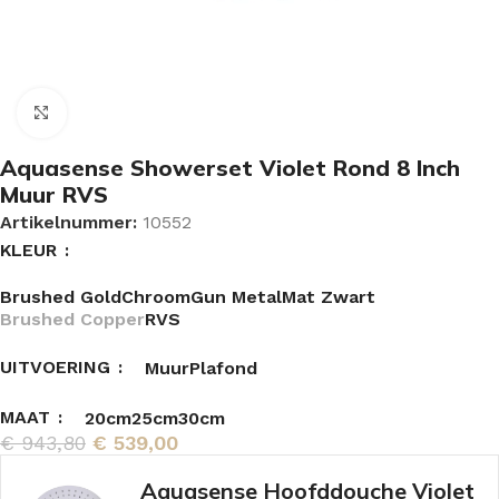
Vergroten
Aquasense Showerset Violet Rond 8 Inch
Muur RVS
Artikelnummer:
10552
KLEUR
Brushed Gold
Chroom
Gun Metal
Mat Zwart
Brushed Copper
RVS
UITVOERING
Muur
Plafond
MAAT
20cm
25cm
30cm
€
943,80
€
539,00
Aquasense Hoofddouche Violet