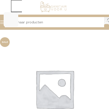
Home
Douche
Douchesystemen
SALE