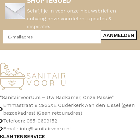
SHOPTEGOED
Schrijf je in voor onze nieuwsbrief en
ontvang onze voordelen, updates &
inspiratie.
"SanitairVoorU.nl – Uw Badkamer, Onze Passie"
Emmastraat 8 2935XE Ouderkerk Aan den IJssel (geen
bezoekadres) (Geen retouradres)
Telefoon: 085-0609152
Email: info@sanitairvooru.nl
KLANTENSERVICE