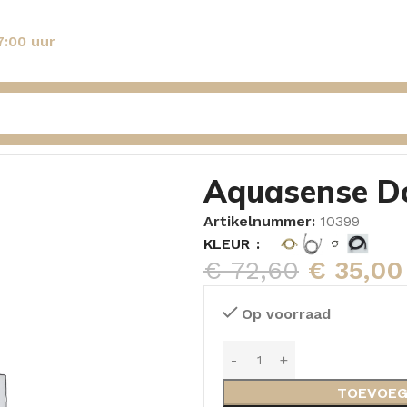
7:00 uur
Aquasense Doucheslang Madeliefje RVS
Aquasense Do
Artikelnummer:
10399
KLEUR
€
72,60
€
35,00
Op voorraad
TOEVOEG