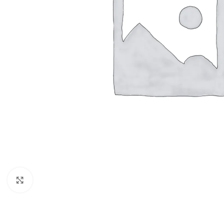
Vergroten
BADMEUBELSETS
ONDERKASTEN
K