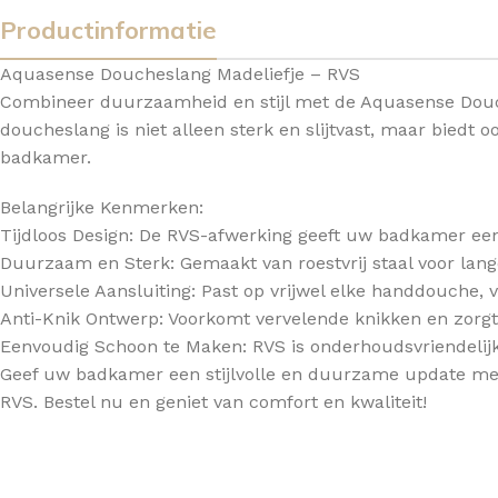
Productinformatie
TOPBLADEN
Aquasense Doucheslang Madeliefje – RVS
Combineer duurzaamheid en stijl met de Aquasense Douc
doucheslang is niet alleen sterk en slijtvast, maar biedt o
badkamer.
Belangrijke Kenmerken:
Tijdloos Design: De RVS-afwerking geeft uw badkamer een 
Duurzaam en Sterk: Gemaakt van roestvrij staal voor lan
Universele Aansluiting: Past op vrijwel elke handdouche, v
Anti-Knik Ontwerp: Voorkomt vervelende knikken en zorgt
Eenvoudig Schoon te Maken: RVS is onderhoudsvriendelijk
Geef uw badkamer een stijlvolle en duurzame update me
RVS. Bestel nu en geniet van comfort en kwaliteit!