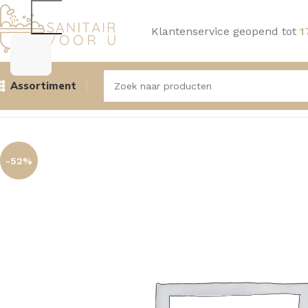
Klantenservice geopend tot
1
Assortiment
Home
Douche
Handdouches, houders en doucheslangen
-52%