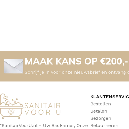
MAAK KANS OP €200,
Schrijf je in voor onze nieuwsbrief en ontvang 
KLANTENSERVI
Bestellen
Betalen
Bezorgen
"SanitairVoorU.nl – Uw Badkamer, Onze
Retourneren