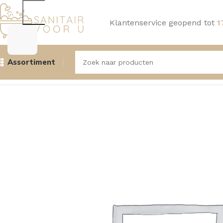
Klantenservice geopend tot
1
Assortiment
Home
Douche
Douchesystemen, Douchekranen
Aquasen