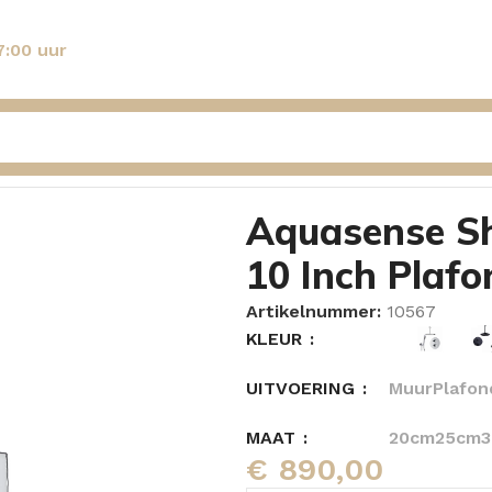
7:00 uur
se Showerset Klaproos – Rond 10 Inch Plafond Copper
Aquasense Sh
10 Inch Plaf
Artikelnummer:
10567
KLEUR
UITVOERING
Muur
Plafon
MAAT
20cm
25cm
€
890,00