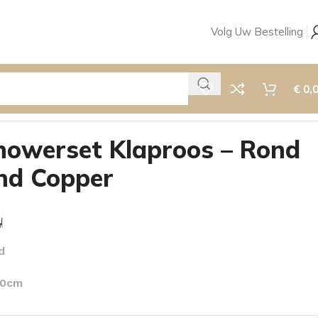
Volg Uw Bestelling
€
0,
owerset Klaproos – Rond
ond Copper
d
30cm