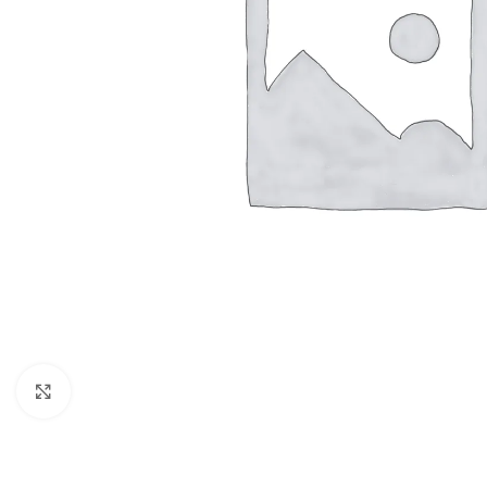
Vergroten
BADMEUBELSETS
ONDERKASTEN
K