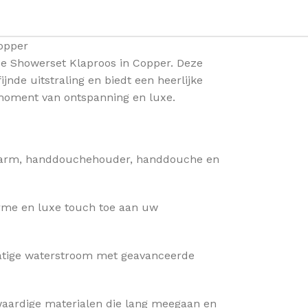
opper
e Showerset Klaproos in Copper. Deze
jnde uitstraling en biedt een heerlijke
moment van ontspanning en luxe.
ndarm, handdouchehouder, handdouche en
arme en luxe touch toe aan uw
matige waterstroom met geavanceerde
aardige materialen die lang meegaan en