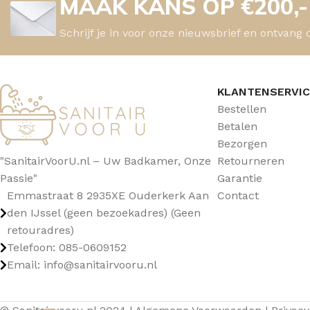
MAAK KANS OP €200,
Schrijf je in voor onze nieuwsbrief en ontvang 
KLANTENSERVI
Bestellen
Betalen
Bezorgen
"SanitairVoorU.nl – Uw Badkamer, Onze
Retourneren
Passie"
Garantie
Emmastraat 8 2935XE Ouderkerk Aan
Contact
den IJssel (geen bezoekadres) (Geen
retouradres)
Telefoon: 085-0609152
Email: info@sanitairvooru.nl