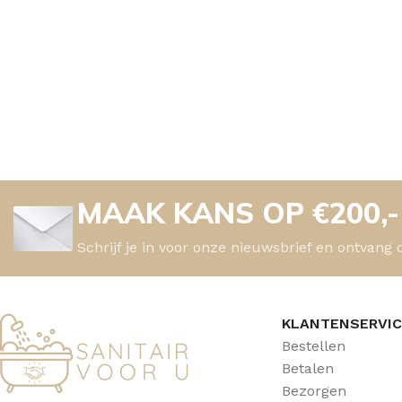
MAAK KANS OP €200,
Schrijf je in voor onze nieuwsbrief en ontvang 
KLANTENSERVI
Bestellen
Betalen
Bezorgen