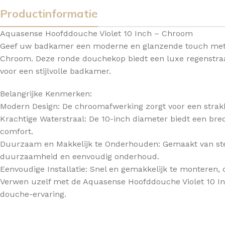
Productinformatie
TOPBLADEN
Aquasense Hoofddouche Violet 10 Inch – Chroom
Geef uw badkamer een moderne en glanzende touch met 
Chroom. Deze ronde douchekop biedt een luxe regenstraal 
voor een stijlvolle badkamer.
Belangrijke Kenmerken:
Modern Design: De chroomafwerking zorgt voor een strakke
Krachtige Waterstraal: De 10-inch diameter biedt een br
comfort.
Duurzaam en Makkelijk te Onderhouden: Gemaakt van ste
duurzaamheid en eenvoudig onderhoud.
Eenvoudige Installatie: Snel en gemakkelijk te monteren
Verwen uzelf met de Aquasense Hoofddouche Violet 10 In
douche-ervaring.