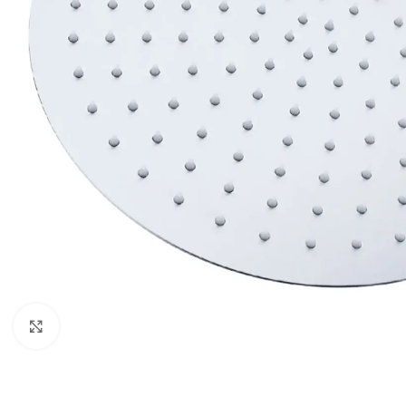
Vergroten
BADMEUBELSETS
ONDERKASTEN
K