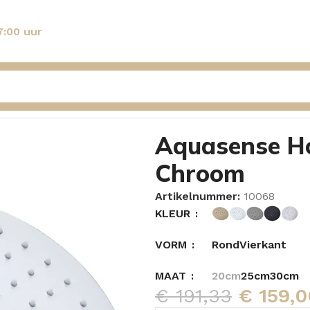
7:00 uur
quasense Hoofddouche Violet 10 Inch Chroom
Aquasense Ho
Chroom
Artikelnummer:
10068
KLEUR
VORM
Rond
Vierkant
MAAT
20cm
25cm
30cm
€
191,33
€
159,0