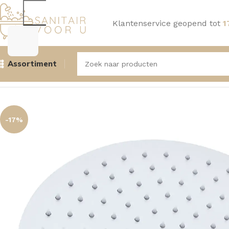
Klantenservice geopend tot
1
Assortiment
Home
Douche
Hoofddouches, Muur- en Plafondarmen
A
-17%