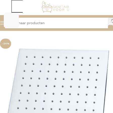
Home
Douche
Hoofddouches, Muur- en Plafondarmen
-24%