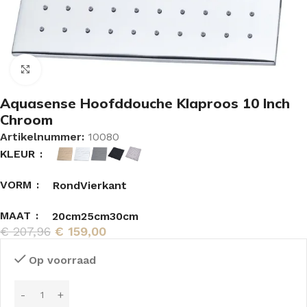
Vergroten
Aquasense Hoofddouche Klaproos 10 Inch
Chroom
Artikelnummer:
10080
KLEUR
VORM
Rond
Vierkant
MAAT
20cm
25cm
30cm
€
207,96
€
159,00
Op voorraad