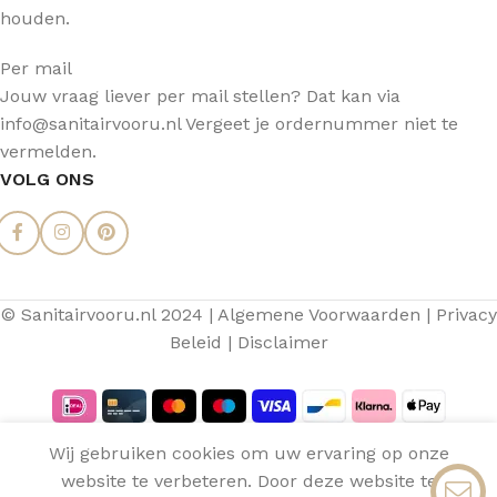
houden.
Per mail
Jouw vraag liever per mail stellen? Dat kan via
info@sanitairvooru.nl Vergeet je ordernummer niet te
vermelden.
VOLG ONS
© Sanitairvooru.nl 2024 |
Algemene Voorwaarden
|
Privacy
Beleid
|
Disclaimer
Wij gebruiken cookies om uw ervaring op onze
Aquasense
website te verbeteren. Door deze website te
€
207,96
Hoofddouche
Op
0