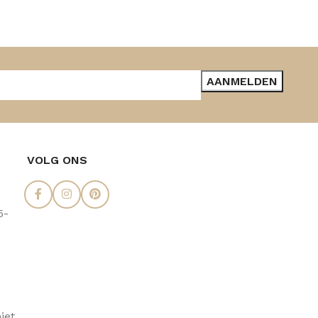
VOLG ONS
5-
iet