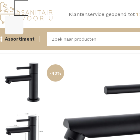
Klantenservice geopend tot
1
Assortiment
Home
Kranen
Fonteinkranen
Aquasense Fonteinkraan Ma
-43%