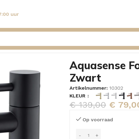
7:00 uur
gnolia Zwart
Aquasense Fo
Zwart
Artikelnummer:
10302
KLEUR
€
139,00
€
79,0
Op voorraad