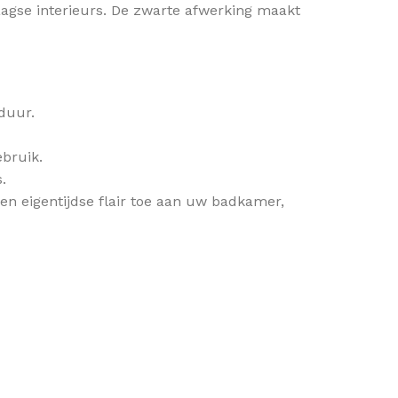
aagse interieurs. De zwarte afwerking maakt
duur.
ebruik.
.
n eigentijdse flair toe aan uw badkamer,