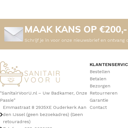
MAAK KANS OP €200,
Schrijf je in voor onze nieuwsbrief en ontvang 
KLANTENSERVI
Bestellen
Betalen
Bezorgen
"SanitairVoorU.nl – Uw Badkamer, Onze
Retourneren
Passie"
Garantie
Emmastraat 8 2935XE Ouderkerk Aan
Contact
den IJssel (geen bezoekadres) (Geen
retouradres)