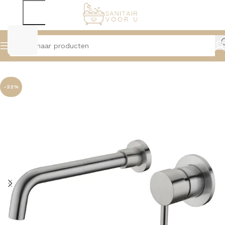
Home
Kranen
Wastafelkranen
-22%