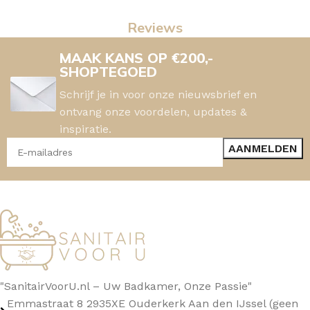
Reviews
MAAK KANS OP €200,-
SHOPTEGOED
Schrijf je in voor onze nieuwsbrief en
ontvang onze voordelen, updates &
inspiratie.
"SanitairVoorU.nl – Uw Badkamer, Onze Passie"
Emmastraat 8 2935XE Ouderkerk Aan den IJssel (geen