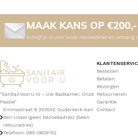
MAAK KANS OP €200,
Schrijf je in voor onze nieuwsbrief en ontvang 
KLANTENSERVI
Bestellen
Betalen
Bezorgen
"SanitairVoorU.nl – Uw Badkamer, Onze
Retourneren
Passie"
Garantie
Emmastraat 8 2935XE Ouderkerk Aan
Contact
den IJssel (geen bezoekadres) (Geen
retouradres)
Telefoon: 085-0609152