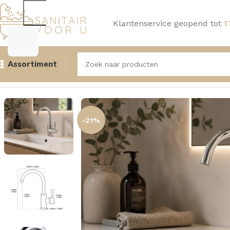
Klantenservice geopend tot
1
Assortiment
Home
Kranen
Wastafelkranen
Aquasense Wastafelkraan
-21%