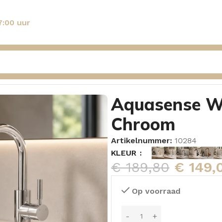
7:00 uur
 Hortensia Chroom
Aquasense Wa
Chroom
Artikelnummer:
10284
KLEUR
€
189,80
€
149,
Op voorraad