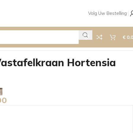
Volg Uw Bestelling
€
0,
stafelkraan Hortensia
00