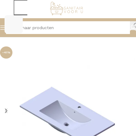
Home
Wastafels
Wastafel
-41%