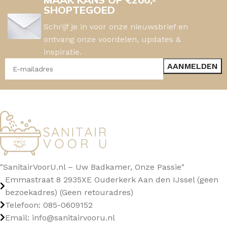
SHOPTEGOED
Schrijf je in voor onze nieuwsbrief en
ontvang onze voordelen, updates &
inspiratie.
"SanitairVoorU.nl – Uw Badkamer, Onze Passie"
Emmastraat 8 2935XE Ouderkerk Aan den IJssel (geen
bezoekadres) (Geen retouradres)
Telefoon: 085-0609152
Email: info@sanitairvooru.nl