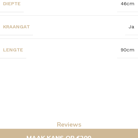
DIEPTE
46cm
KRAANGAT
Ja
LENGTE
90cm
Reviews
MAAK KANS OP €200,-