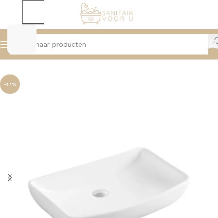
Home
Wastafels
Waskommen
-17%