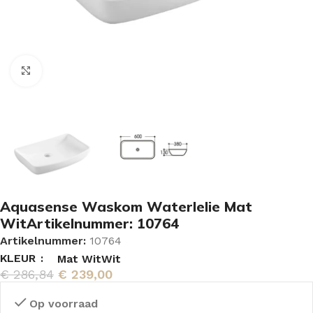
Vergroten
Aquasense Waskom Waterlelie Mat
WitArtikelnummer: 10764
Artikelnummer:
10764
KLEUR
Mat Wit
Wit
€
286,84
€
239,00
Op voorraad