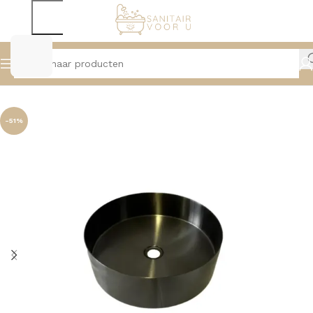
Home
Wastafels
Waskommen
-51%