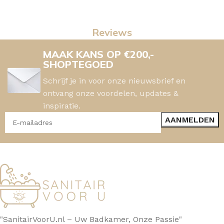
Reviews
MAAK KANS OP €200,-
SHOPTEGOED
Schrijf je in voor onze nieuwsbrief en
ontvang onze voordelen, updates &
inspiratie.
"SanitairVoorU.nl – Uw Badkamer, Onze Passie"