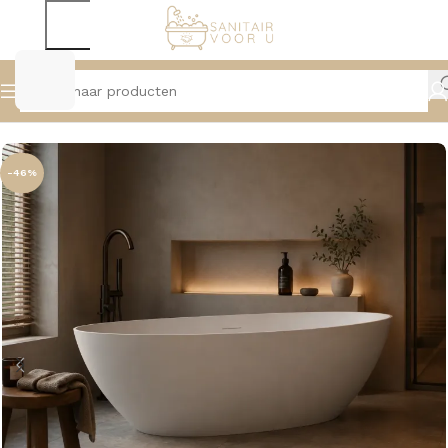
Home
Baden
Vrijstaande Baden
-46%