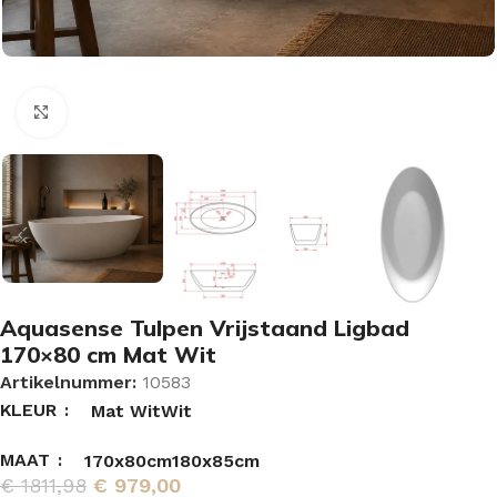
Vergroten
Aquasense Tulpen Vrijstaand Ligbad
170×80 cm Mat Wit
Artikelnummer:
10583
KLEUR
Mat Wit
Wit
MAAT
170x80cm
180x85cm
€
1811,98
€
979,00