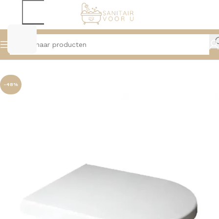
Home
Toiletten
Toiletzittingen
-48%