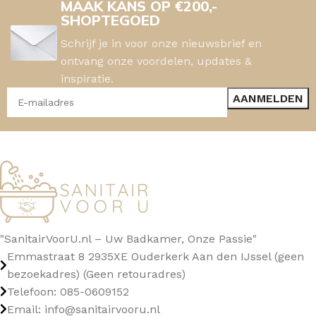
MAAK KANS OP €200,-
SHOPTEGOED
Schrijf je in voor onze nieuwsbrief en
ontvang onze voordelen, updates &
inspiratie.
"SanitairVoorU.nl – Uw Badkamer, Onze Passie"
Emmastraat 8 2935XE Ouderkerk Aan den IJssel (geen
bezoekadres) (Geen retouradres)
Telefoon: 085-0609152
Email: info@sanitairvooru.nl