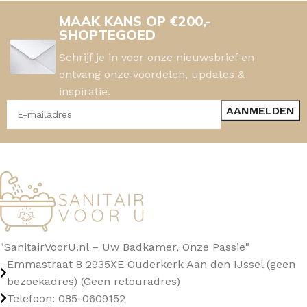
MAAK KANS OP €200,-
SHOPTEGOED
Schrijf je in voor onze nieuwsbrief en
ontvang onze voordelen, updates &
inspiratie.
"SanitairVoorU.nl – Uw Badkamer, Onze Passie"
Emmastraat 8 2935XE Ouderkerk Aan den IJssel (geen
bezoekadres) (Geen retouradres)
Telefoon: 085-0609152