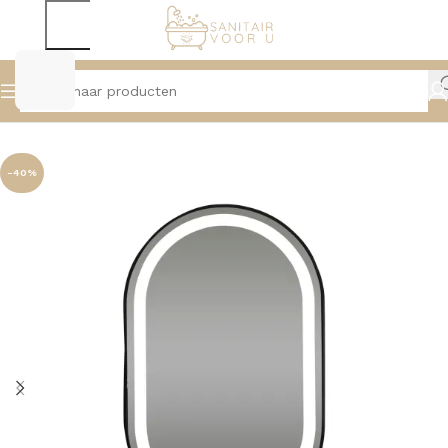
Home
Spiegels
Spiegels Met Verlichting
-40%