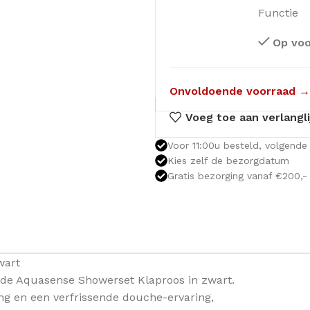
Functie
Op voo
Onvoldoende voorraad →
Voeg toe aan verlangli
Voor 11:00u besteld, volgende 
Kies zelf de bezorgdatum
Gratis bezorging vanaf €200,-
wart
de Aquasense Showerset Klaproos in zwart.
ng en een verfrissende douche-ervaring,