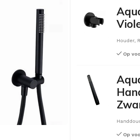
Aqu
Viol
Houder, 
Op voo
Aqu
Hand
Zwa
Handdouc
OLOMKASTEN
FONTEINKASTEN
OPENVA
Op voo