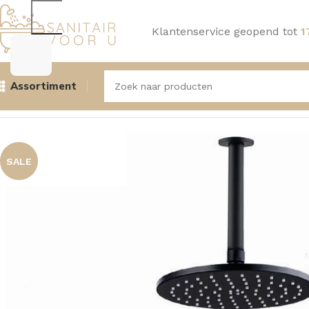
Klantenservice geopend tot
1
Assortiment
Home
Douche
Douchesystemen
Aquasense Showerset Vi
SALE