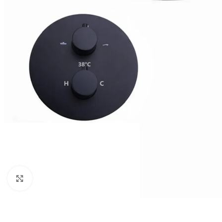
Vergroten
BADMEUBELSETS
ONDERKASTEN
K