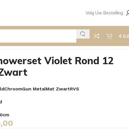
Volg Uw Bestelling
€
0,
owerset Violet Rond 12
 Zwart
ld
Chroom
Gun Metal
Mat Zwart
RVS
d
30cm
,00