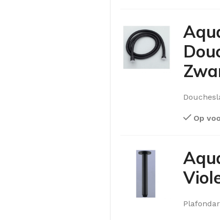
Aqu
Douc
Zwa
Douchesla
Op voo
Aqu
Viol
Plafonda