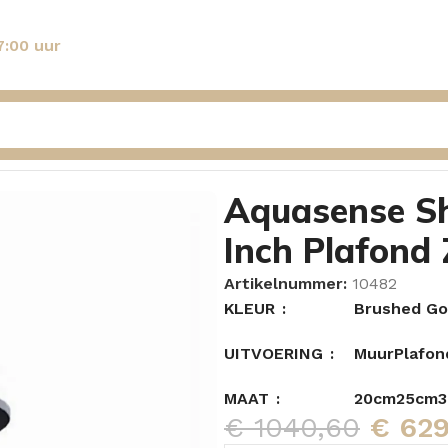
7:00 uur
olet Rond 12 Inch Plafond Zwart
Aquasense Sh
Inch Plafond
Artikelnummer:
10482
KLEUR
Brushed Go
UITVOERING
Muur
Plafon
MAAT
20cm
25cm
€
1040,60
€
629