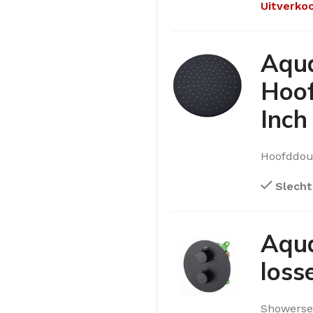
Uitverko
Aqu
Hoof
Inch
Hoofddouc
Slecht
Aqua
loss
Showerse