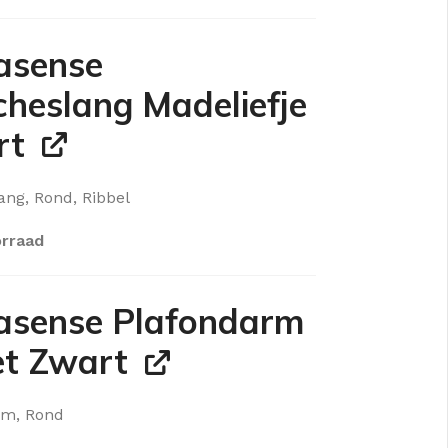
asense
heslang Madeliefje
rt
ng, Rond, Ribbel
rraad
asense Plafondarm
et Zwart
rm, Rond