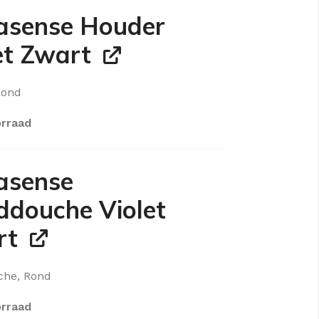
asense Houder
et Zwart
Rond
rraad
asense
douche Violet
rt
he, Rond
KKEN
SPIEGELKASTEN
rraad