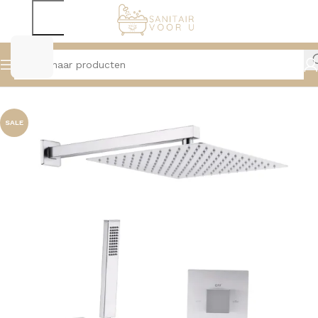
Home
Douche
Douchesystemen
SALE