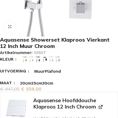
Vergroten
Aquasense Showerset Klaproos Vierkant
12 Inch Muur Chroom
Artikelnummer:
10507
KLEUR
UITVOERING
Muur
Plafond
MAAT
20cm
25cm
30cm
€
847,00
€
559,00
Aquasense Hoofddouche
Klaproos 12 Inch Chroom