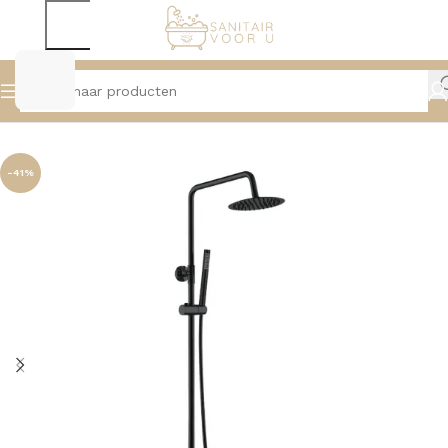
Home
Douche
Regendouche Sets
-41%