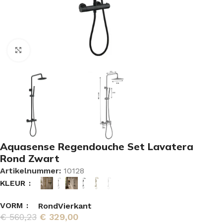
Vergroten
Aquasense Regendouche Set Lavatera
Rond Zwart
Artikelnummer:
10128
KLEUR
VORM
Rond
Vierkant
€
560,23
€
329,00