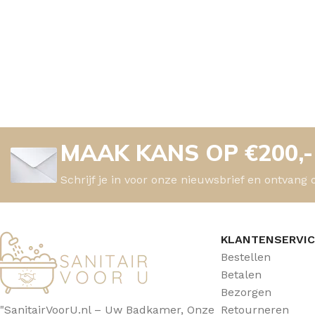
MAAK KANS OP €200,
Schrijf je in voor onze nieuwsbrief en ontvang 
KLANTENSERVI
Bestellen
Betalen
Bezorgen
"SanitairVoorU.nl – Uw Badkamer, Onze
Retourneren