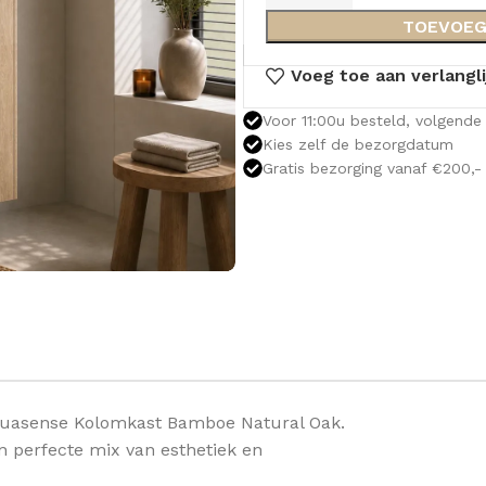
TOEVOEG
Voeg toe aan verlangli
Voor 11:00u besteld, volgende 
Kies zelf de bezorgdatum
Gratis bezorging vanaf €200,-
Aquasense Kolomkast Bamboe Natural Oak.
en perfecte mix van esthetiek en
OLOMKASTEN
FONTEINKASTEN
OPENVA