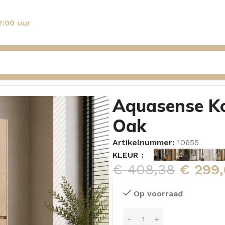
7:00 uur
 Bamboe Natural Oak
Aquasense K
Oak
Artikelnummer:
10655
KLEUR
€
408,38
€
299,
Op voorraad