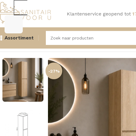
Klantenservice geopend tot
1
Assortiment
Home
Badmeubelen
Kolomkasten
Aquasense Kolomkast
-27%