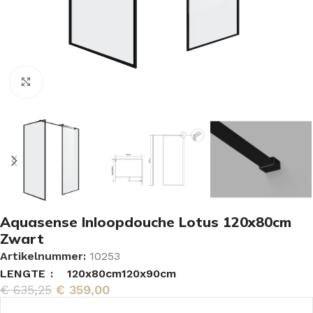
Vergroten
Aquasense Inloopdouche Lotus 120x80cm
Zwart
Artikelnummer:
10253
LENGTE
120x80cm
120x90cm
€
635,25
€
359,00