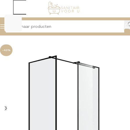
Home
Douche
Inloopdouche
-43%