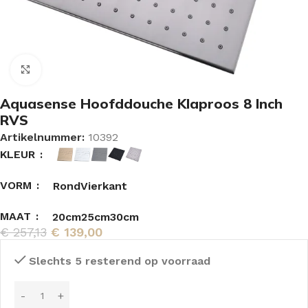
Vergroten
Aquasense Hoofddouche Klaproos 8 Inch
RVS
Artikelnummer:
10392
KLEUR
VORM
Rond
Vierkant
MAAT
20cm
25cm
30cm
€
257,13
€
139,00
Slechts 5 resterend op voorraad