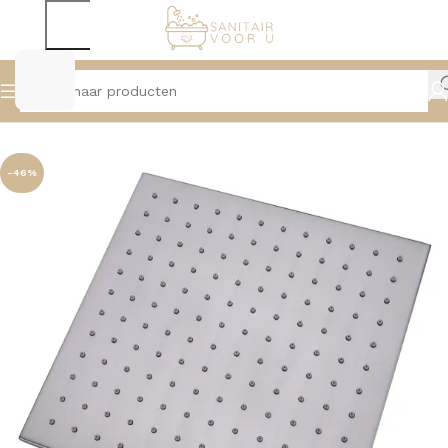
Home
Douche
Hoofddouches, Muur- en Plafondarmen
-46%