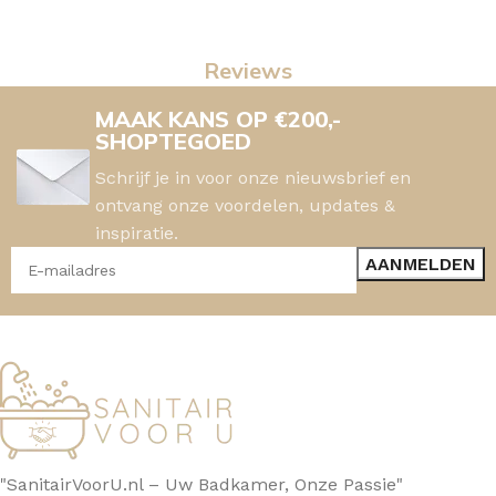
Reviews
MAAK KANS OP €200,-
SHOPTEGOED
Schrijf je in voor onze nieuwsbrief en
ontvang onze voordelen, updates &
inspiratie.
"SanitairVoorU.nl – Uw Badkamer, Onze Passie"