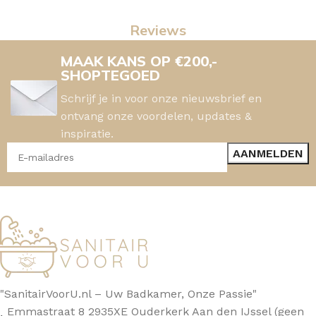
Reviews
MAAK KANS OP €200,-
SHOPTEGOED
Schrijf je in voor onze nieuwsbrief en
ontvang onze voordelen, updates &
inspiratie.
"SanitairVoorU.nl – Uw Badkamer, Onze Passie"
Emmastraat 8 2935XE Ouderkerk Aan den IJssel (geen