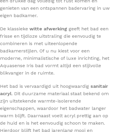
een drukke dag volledig tot rust komen en
genieten van een ontspannen badervaring in uw
eigen badkamer.
De klassieke
witte afwerking
geeft het bad een
frisse en tijdloze uitstraling die eenvoudig te
combineren is met uiteenlopende
badkamerstijlen. Of u nu kiest voor een
moderne, minimalistische of luxe inrichting, het
Aquasense Iris bad vormt altijd een stijlvolle
blikvanger in de ruimte.
Het bad is vervaardigd uit hoogwaardig
sanitair
acryl
. Dit duurzame materiaal staat bekend om
zijn uitstekende warmte-isolerende
eigenschappen, waardoor het badwater langer
warm blijft. Daarnaast voelt acryl prettig aan op
de huid en is het eenvoudig schoon te maken.
Hierdoor blijft het bad jarenlang mooi en