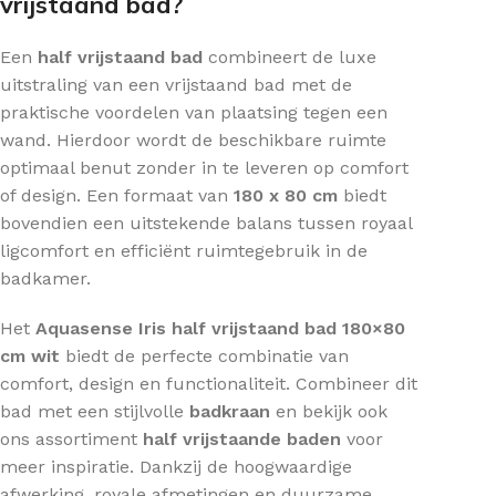
vrijstaand bad?
Een
half vrijstaand bad
combineert de luxe
uitstraling van een vrijstaand bad met de
praktische voordelen van plaatsing tegen een
wand. Hierdoor wordt de beschikbare ruimte
optimaal benut zonder in te leveren op comfort
of design. Een formaat van
180 x 80 cm
biedt
bovendien een uitstekende balans tussen royaal
ligcomfort en efficiënt ruimtegebruik in de
badkamer.
Het
Aquasense Iris half vrijstaand bad 180×80
cm wit
biedt de perfecte combinatie van
comfort, design en functionaliteit. Combineer dit
bad met een stijlvolle
badkraan
en bekijk ook
ons assortiment
half vrijstaande baden
voor
meer inspiratie. Dankzij de hoogwaardige
afwerking, royale afmetingen en duurzame