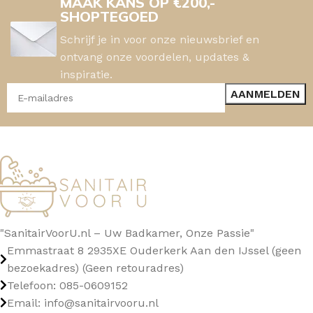
MAAK KANS OP €200,-
SHOPTEGOED
Schrijf je in voor onze nieuwsbrief en
ontvang onze voordelen, updates &
inspiratie.
"SanitairVoorU.nl – Uw Badkamer, Onze Passie"
Emmastraat 8 2935XE Ouderkerk Aan den IJssel (geen
bezoekadres) (Geen retouradres)
Telefoon: 085-0609152
Email: info@sanitairvooru.nl