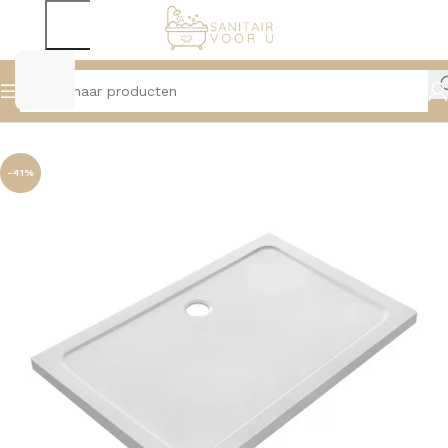
Home
Douche
Douchebakken
-41%