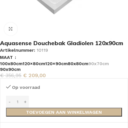
Vergroten
Aquasense Douchebak Gladiolen 120x90cm
Artikelnummer:
10119
MAAT
100x80cm
120×80cm
120×90cm
80x80cm
90x70cm
90x90cm
€
356,95
€
209,00
Op voorraad
TOEVOEGEN AAN WINKELWAGEN