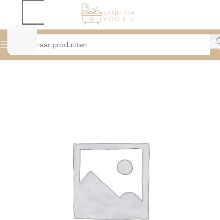
Home
Kranen
Douchekranen