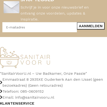
Schrijf je in voor onze nieuwsbrief en
ontvang onze voordelen, updates &
inspiratie.
"SanitairVoorU.nl – Uw Badkamer, Onze Passie"
Emmastraat 8 2935XE Ouderkerk Aan den IJssel (geen
bezoekadres) (Geen retouradres)
Telefoon: 085-0609152
Email: info@sanitairvooru.nl
KLANTENSERVICE