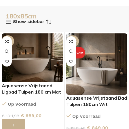
180x85cm
Show sidebar
-45%
-44%
POPULAIR
Aquasense Vrijstaand
Ligbad Tulpen 180 cm Mat
Aquasense Vrijstaand Bad
Wit
Tulpen 180cm Wit
Op voorraad
€
989,00
Op voorraad
€
1811,98
TOEVOEGEN AAN WINKELWAGEN
€
849,00
€
1509,48