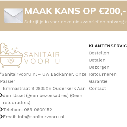
MAAK KANS OP €200,
TOPBLADEN
Schrijf je in voor onze nieuwsbrief en ontvang 
KLANTENSERVI
Bestellen
Betalen
Bezorgen
"SanitairVoorU.nl – Uw Badkamer, Onze
Retourneren
Passie"
Garantie
Emmastraat 8 2935XE Ouderkerk Aan
Contact
den IJssel (geen bezoekadres) (Geen
retouradres)
Telefoon: 085-0609152
Email: info@sanitairvooru.nl