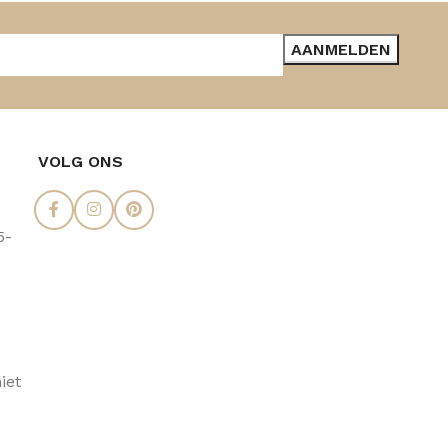
VOLG ONS
5-
iet