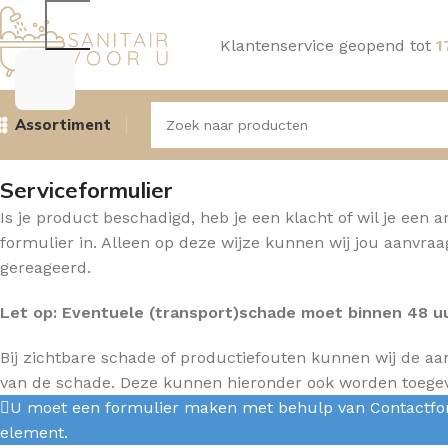
Klantenservice geopend tot
1
Assortiment
Serviceformulier
Is je product beschadigd, heb je een klacht of wil je een
formulier in. Alleen op deze wijze kunnen wij jou aanvra
gereageerd.
Let op: Eventuele (transport)schade moet binnen 48 u
Bij zichtbare schade of productiefouten kunnen wij de aa
van de schade. Deze kunnen hieronder ook worden toegev
U moet een formulier maken met behulp van Contactfor
element.