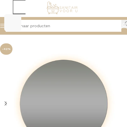
Home
Spiegels
Spiegels Met Verlichting
-42%