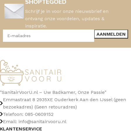
SHOPTEGOED
Schrijf je in voor onze nieuwsbrief en
ontvang onze voordelen, updates &
inspiratie.
"SanitairVoorU.nl – Uw Badkamer, Onze Passie"
Emmastraat 8 2935XE Ouderkerk Aan den IJssel (geen
bezoekadres) (Geen retouradres)
Telefoon: 085-0609152
Email: info@sanitairvooru.nl
KLANTENSERVICE