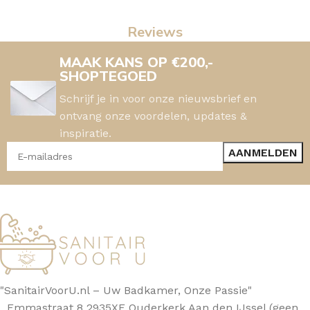
Reviews
MAAK KANS OP €200,-
SHOPTEGOED
Schrijf je in voor onze nieuwsbrief en
ontvang onze voordelen, updates &
inspiratie.
"SanitairVoorU.nl – Uw Badkamer, Onze Passie"
Emmastraat 8 2935XE Ouderkerk Aan den IJssel (geen