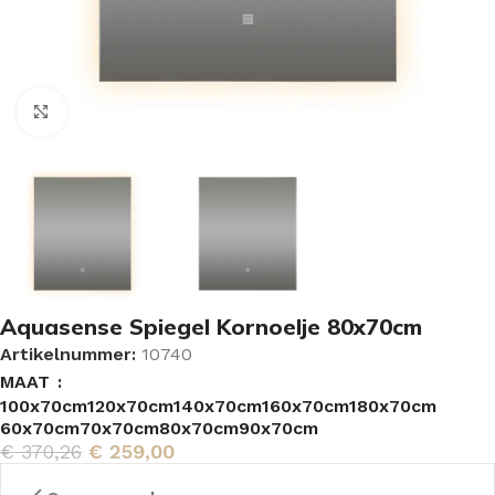
Vergroten
Aquasense Spiegel Kornoelje 80x70cm
Artikelnummer:
10740
MAAT
100x70cm
120x70cm
140x70cm
160x70cm
180x70cm
60x70cm
70x70cm
80x70cm
90x70cm
€
370,26
€
259,00