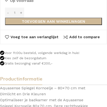
Op voorraad
TOEVOEGEN AAN WINKELWAGEN
Voeg toe aan verlanglijst
Add to compare
Voor 11:00u besteld, volgende werkdag in huis!
Kies zelf de bezorgdatum
Gratis bezorging vanaf €200,-
Productinformatie
Aquasense Spiegel Kornoelje – 80×70 cm met
Dimlicht en Drie Kleuren
Optimaliseer je badkamer met de Aquasense
Spiegel Kornoelje 80×70 cm. Deze rechthoekige