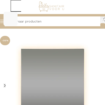
Home
Spiegels
Spiegels Met Verlichting
-30%