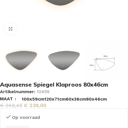
Vergroten
Aquasense Spiegel Klaproos 80x46cm
Artikelnummer:
10459
MAAT
100x59cm
120x71cm
60x36cm
80x46cm
€
348,48
€
239,00
Op voorraad