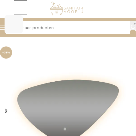
Home
Spiegels
Spiegels Met Verlichting
-31%