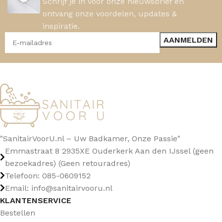
Schrijf je in voor onze nieuwsbrief en
ontvang onze voordelen, updates &
inspiratie.
"SanitairVoorU.nl – Uw Badkamer, Onze Passie"
Emmastraat 8 2935XE Ouderkerk Aan den IJssel (geen
bezoekadres) (Geen retouradres)
Telefoon: 085-0609152
Email: info@sanitairvooru.nl
KLANTENSERVICE
Bestellen