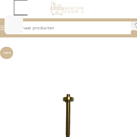
Home
Douche
Hoofddouches, Muur- en Plafondarmen
-39%