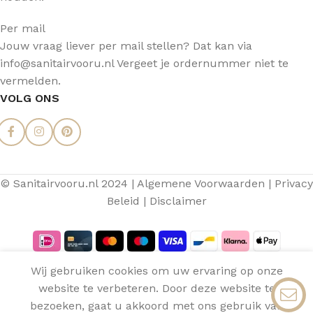
Per mail
Jouw vraag liever per mail stellen? Dat kan via
info@sanitairvooru.nl Vergeet je ordernummer niet te
vermelden.
VOLG ONS
© Sanitairvooru.nl 2024 |
Algemene Voorwaarden
|
Privacy
Beleid
|
Disclaimer
Aquasense
Wij gebruiken cookies om uw ervaring op onze
Slechts
Plafondarm
1
website te verbeteren. Door deze website te
€
145,20
0
Violet
TOEVOE
resterend
€
89,00
bezoeken, gaat u akkoord met ons gebruik van
op
Brushed
Menu
Verlanglijst
Vergelijken
Winkelwagen