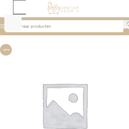
Home
Douche
Hoofddouches, Muur- en Plafondarmen
-61%