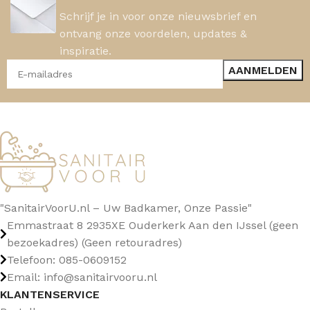
Schrijf je in voor onze nieuwsbrief en
ontvang onze voordelen, updates &
inspiratie.
"SanitairVoorU.nl – Uw Badkamer, Onze Passie"
Emmastraat 8 2935XE Ouderkerk Aan den IJssel (geen
bezoekadres) (Geen retouradres)
Telefoon: 085-0609152
Email: info@sanitairvooru.nl
KLANTENSERVICE