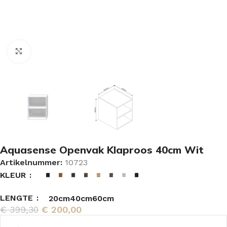
Vergroten
Aquasense Openvak Klaproos 40cm Wit
Artikelnummer:
10723
KLEUR
LENGTE
20cm
40cm
60cm
€
399,30
€
200,00