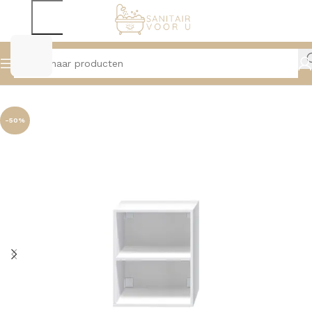
Home
Badmeubelen
Openvakken
-50%