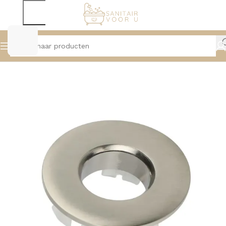
Home
Accessoires
Wastafels/Waskommen