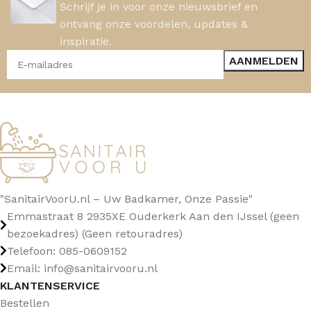
Schrijf je in voor onze nieuwsbrief en
ontvang onze voordelen, updates &
inspiratie.
"SanitairVoorU.nl – Uw Badkamer, Onze Passie"
Emmastraat 8 2935XE Ouderkerk Aan den IJssel (geen
bezoekadres) (Geen retouradres)
Telefoon: 085-0609152
Email: info@sanitairvooru.nl
KLANTENSERVICE
Bestellen