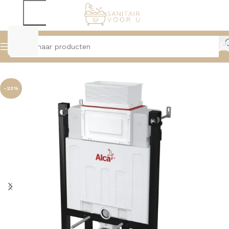
Home
Toiletten
Reservoirs
-23%