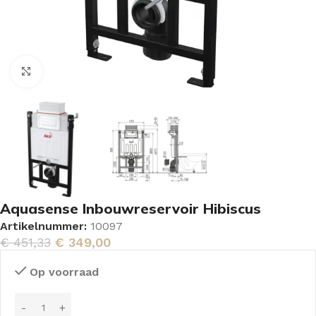
Vergroten
Aquasense Inbouwreservoir Hibiscus
Artikelnummer:
10097
€
451,33
€
349,00
Op voorraad