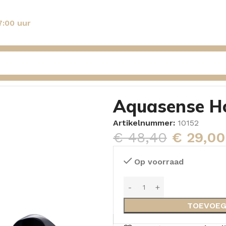
7:00 uur
Aquasense Houder Madeliefje Zwart
Aquasense Ho
Artikelnummer:
10152
€
48,40
€
29,00
Op voorraad
TOEVOEG