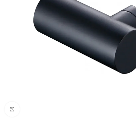
Vergroten
BADMEUBELSETS
ONDERKASTEN
K