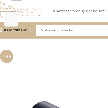
Klantenservice geopend tot
1
Assortiment
Home
Douche
Handdouches, houders en doucheslangen
-40%