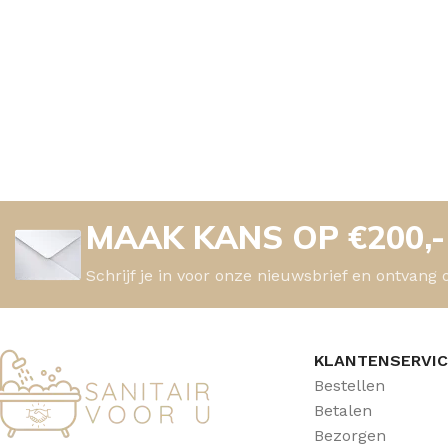
MAAK KANS OP €200,
Schrijf je in voor onze nieuwsbrief en ontvang 
KLANTENSERVI
Bestellen
Betalen
Bezorgen