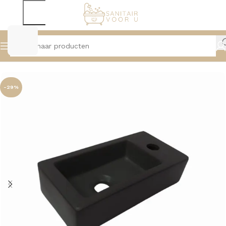
Home
Wastafels
Fonteinen
-29%