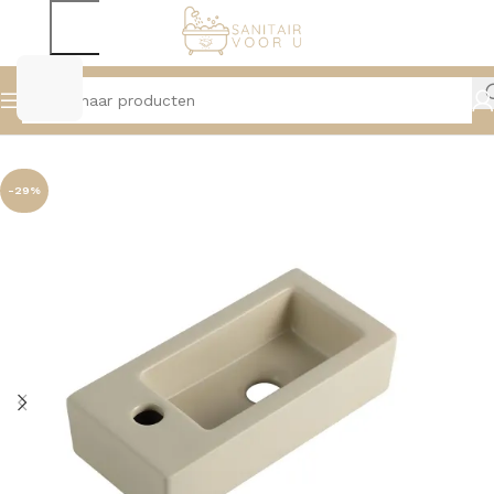
Home
Wastafels
Fonteinen
-29%