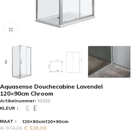
Vergroten
Aquasense Douchecabine Lavendel
120×90cm Chroom
Artikelnummer:
10322
KLEUR
MAAT
120×80cm
120×90cm
€
974,05
€
539,00