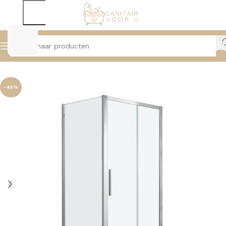
Home
Douche
Douchecabine
-45%