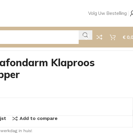
Volg Uw Bestelling
€
0,
lafondarm Klaproos
pper
jst
Add to compare
werkdag in huis!