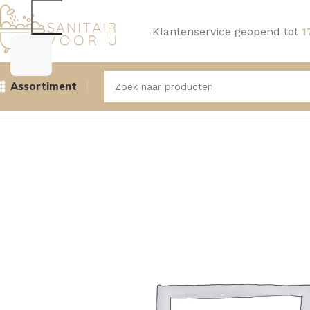
Klantenservice geopend tot
1
Assortiment
Home
Douche
Hoofddouches, Muur- en Plafondarmen
A