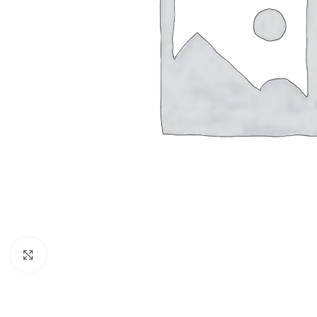
Vergroten
BADMEUBELSETS
ONDERKASTEN
K