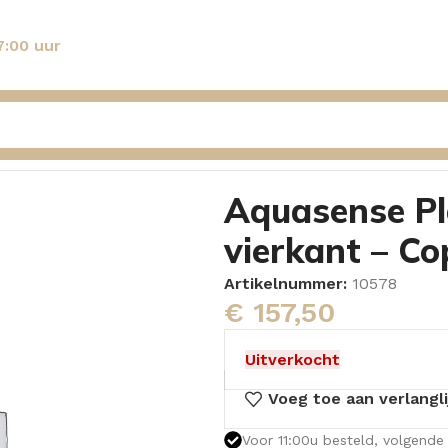
7:00 uur
quasense Plafondarm Klaproos vierkant – Copper
Aquasense P
vierkant – Co
Artikelnummer:
10578
€
157,50
Uitverkocht
Voeg toe aan verlangli
Voor 11:00u besteld, volgende 