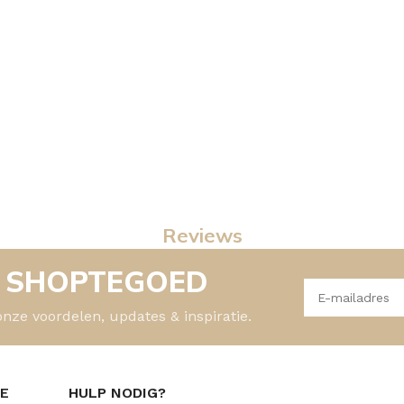
Reviews
- SHOPTEGOED
onze voordelen, updates & inspiratie.
CE
HULP NODIG?