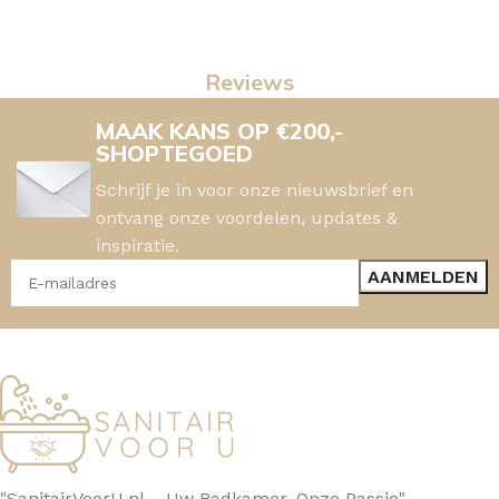
Reviews
MAAK KANS OP €200,-
SHOPTEGOED
Schrijf je in voor onze nieuwsbrief en
ontvang onze voordelen, updates &
inspiratie.
"SanitairVoorU.nl – Uw Badkamer, Onze Passie"