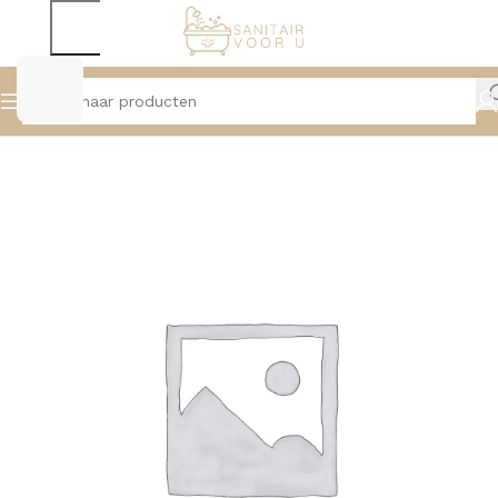
Home
Douche
Hoofddouches, Muur- en Plafondarmen