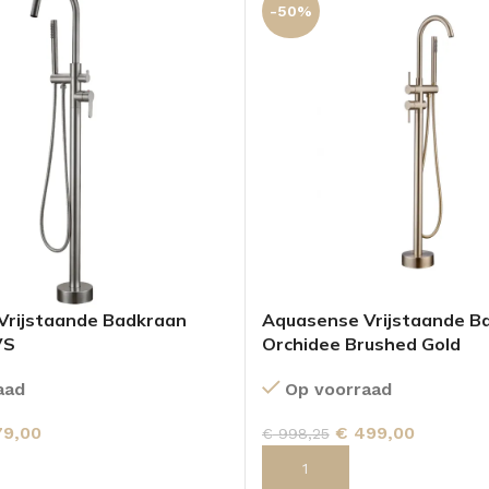
-50%
Vrijstaande Badkraan
Aquasense Vrijstaande B
VS
Orchidee Brushed Gold
aad
Op voorraad
9,00
€
499,00
€
998,25
 AAN WINKELWAGEN
TOEVOEGEN AAN WINKELWA