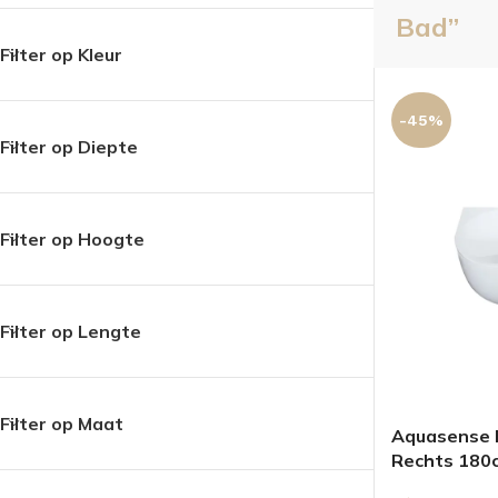
Bad”
Filter op Kleur
-45%
Filter op Diepte
Filter op Hoogte
Filter op Lengte
Filter op Maat
Aquasense H
Rechts 180
BADMEUBELSETS
ONDERKASTEN
K