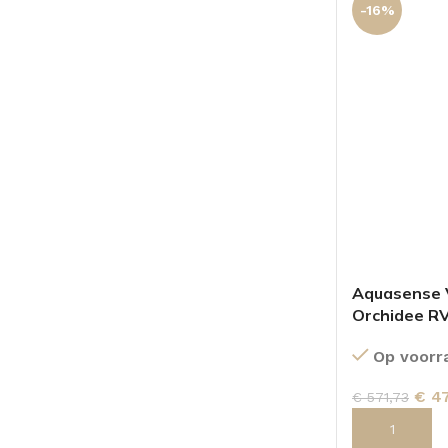
-16%
Aquasense 
Orchidee R
Op voorr
€
47
€
571,73
TOEVOEGEN