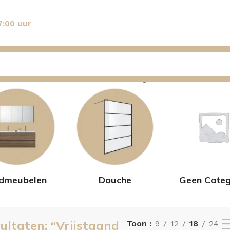
7:00 uur
aat 1–18 van de 22 resultaten wordt getoond
dmeubelen
Douche
Geen Categ
ultaten: “Vrijstaand
Toon
9
12
18
24