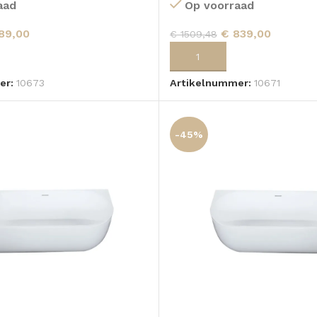
aad
Op voorraad
89,00
€
839,00
€
1509,48
 AAN WINKELWAGEN
TOEVOEGEN AAN WINKELWA
er:
10673
Artikelnummer:
10671
-45%