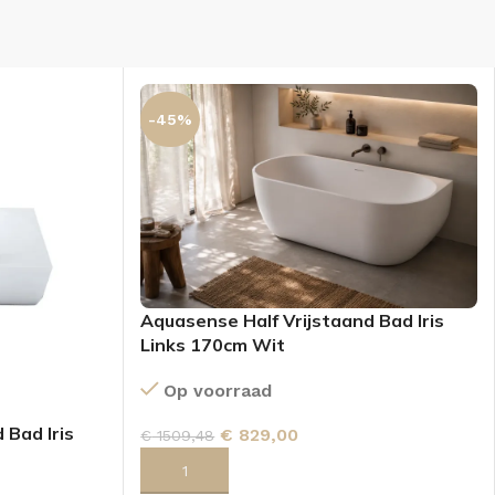
-45%
Aquasense Half Vrijstaand Bad Iris
Links 170cm Wit
Op voorraad
 Bad Iris
€
829,00
€
1509,48
KKEN
SPIEGELKASTEN
TOEVOEGEN AAN WINKELWAGEN