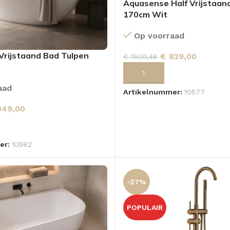
Aquasense Half Vrijstaand
170cm Wit
Op voorraad
rijstaand Bad Tulpen
€
829,00
€
1509,48
TOEVOEGEN AAN WINKELWA
aad
Artikelnummer:
10577
49,00
 AAN WINKELWAGEN
er:
10582
-27%
POPULAIR