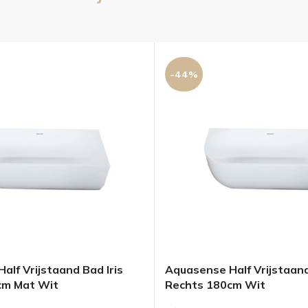
-44%
alf Vrijstaand Bad Iris
Aquasense Half Vrijstaand
cm Mat Wit
Rechts 180cm Wit
OLOMKASTEN
FONTEINKASTEN
OPENVA