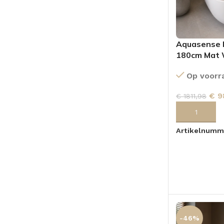
Aquasense H
180cm Mat 
Op voorr
€
9
€
1811,98
TOEVOEGEN
Artikelnumm
-46%