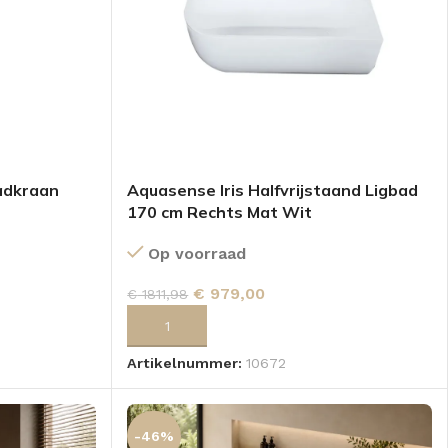
adkraan
Aquasense Iris Halfvrijstaand Ligbad
170 cm Rechts Mat Wit
Op voorraad
€
979,00
€
1811,98
GEN
TOEVOEGEN AAN WINKELWAGEN
Artikelnummer:
10672
-46%