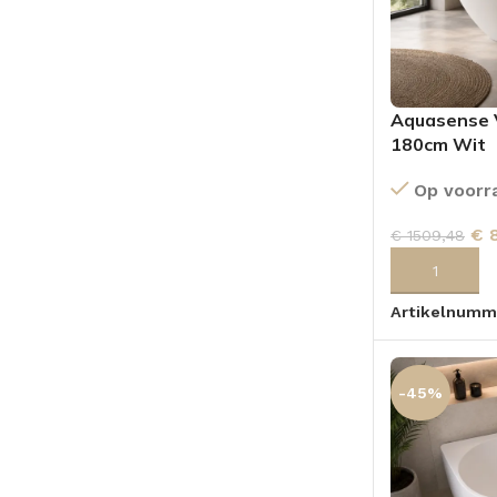
Aquasense V
180cm Wit
Op voorr
€
8
€
1509,48
TOEVOEGEN
Artikelnumm
-45%