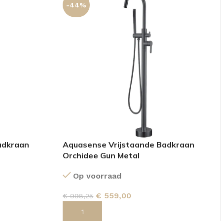
-44%
adkraan
Aquasense Vrijstaande Badkraan
Orchidee Gun Metal
Op voorraad
€
559,00
€
998,25
GEN
TOEVOEGEN AAN WINKELWAGEN