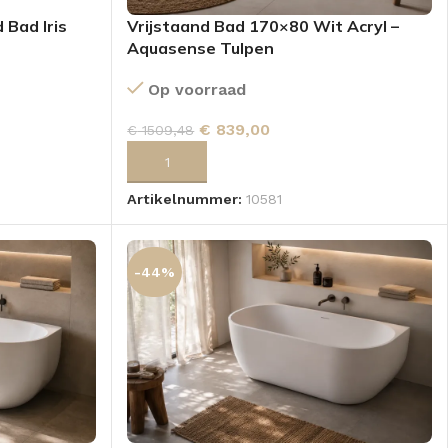
 Bad Iris
Vrijstaand Bad 170×80 Wit Acryl –
Aquasense Tulpen
Op voorraad
€
839,00
€
1509,48
GEN
TOEVOEGEN AAN WINKELWAGEN
Artikelnummer:
10581
-44%