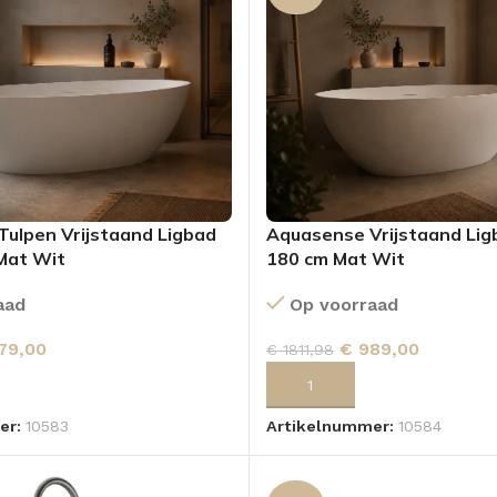
ulpen Vrijstaand Ligbad
Aquasense Vrijstaand Lig
Mat Wit
180 cm Mat Wit
aad
Op voorraad
79,00
€
989,00
€
1811,98
 AAN WINKELWAGEN
TOEVOEGEN AAN WINKELWA
er:
10583
Artikelnummer:
10584