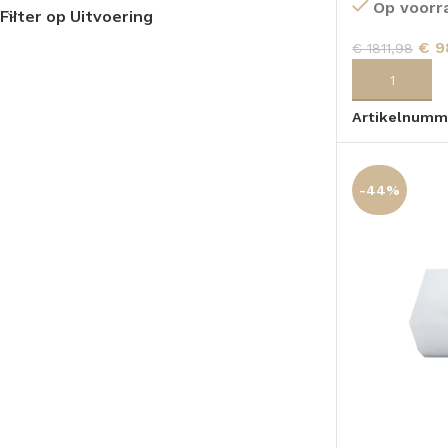
Op voorr
Filter op Uitvoering
TOPBLADEN
€
9
€
1811,98
TOEVOEGEN
Artikelnumm
-44%