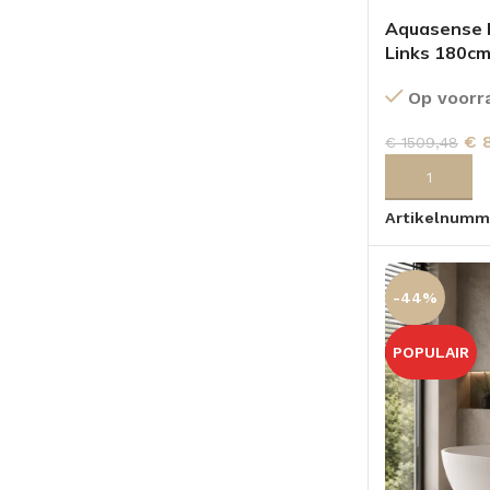
Aquasense H
Links 180c
Op voorr
€
8
€
1509,48
TOEVOEGEN
Artikelnumm
-44%
POPULAIR