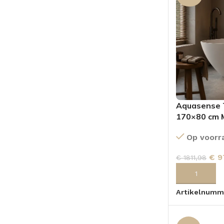
Aquasense T
170×80 cm 
Op voorr
€
9
€
1811,98
TOEVOEGEN
Artikelnumm