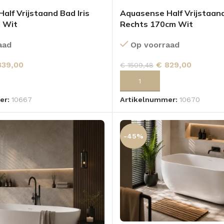
alf Vrijstaand Bad Iris
Aquasense Half Vrijstaand
m Wit
Rechts 170cm Wit
aad
Op voorraad
39,00
€
829,00
€
1509,48
 AAN WINKELWAGEN
TOEVOEGEN AAN WINKELWA
er:
10667
Artikelnummer:
10670
-45%