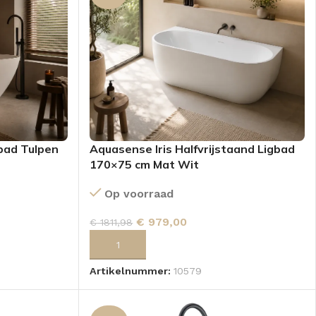
bad Tulpen
Aquasense Iris Halfvrijstaand Ligbad
170×75 cm Mat Wit
Op voorraad
€
979,00
€
1811,98
GEN
TOEVOEGEN AAN WINKELWAGEN
Artikelnummer:
10579