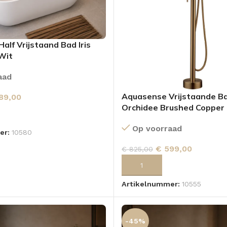
alf Vrijstaand Bad Iris
Wit
aad
Aquasense Vrijstaande B
89,00
Orchidee Brushed Copper
 AAN WINKELWAGEN
Op voorraad
er:
10580
€
599,00
€
825,00
TOEVOEGEN AAN WINKELWA
Artikelnummer:
10555
-45%