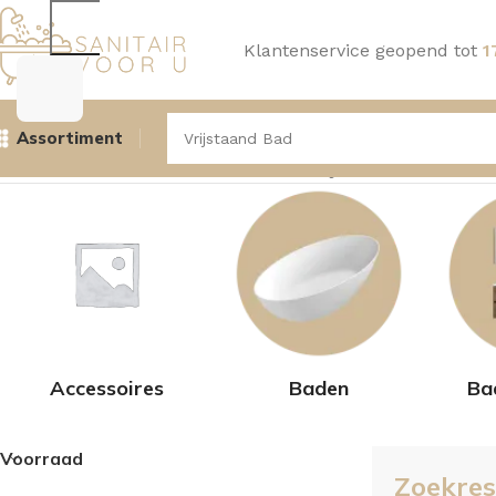
Klantenservice geopend tot
1
Assortiment
Home
Winkel
Zoekresultaten voor “Vrijstaand Bad”
Result
Accessoires
Baden
Ba
Voorraad
Zoekres