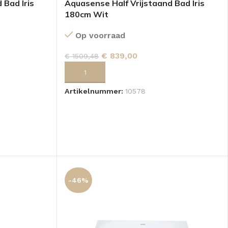
 Bad Iris
Aquasense Half Vrijstaand Bad Iris
180cm Wit
Op voorraad
€
839,00
€
1509,48
GEN
TOEVOEGEN AAN WINKELWAGEN
Artikelnummer:
10578
-46%