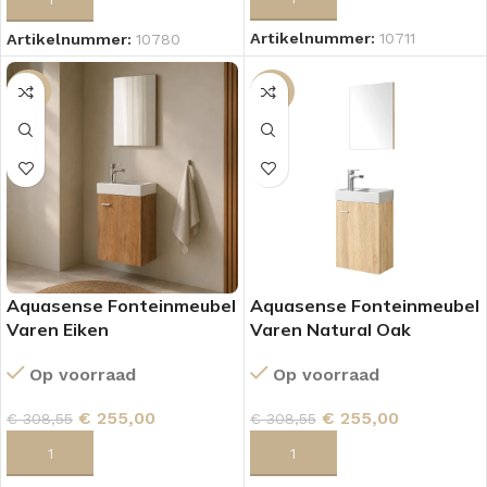
Artikelnummer:
10711
Artikelnummer:
10780
-17%
-17%
Aquasense Fonteinmeubel
Aquasense Fonteinmeubel
Varen Eiken
Varen Natural Oak
Op voorraad
Op voorraad
€
255,00
€
255,00
€
308,55
€
308,55
TOEVOEGEN AAN WINKELWAGEN
TOEVOEGEN AAN WINKELWAGEN