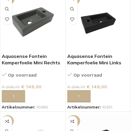
Aquasense Fontein
Aquasense Fontein
Kamperfoelie Mini Rechts
Kamperfoelie Mini Links
Mat Grijs
Mat Zwart
Op voorraad
Op voorraad
€
149,00
€
149,00
€
208,73
€
208,73
TOEVOEGEN AAN WINKELWAGEN
TOEVOEGEN AAN WINKELWAGEN
Artikelnummer:
10365
Artikelnummer:
10351
-10%
-29%