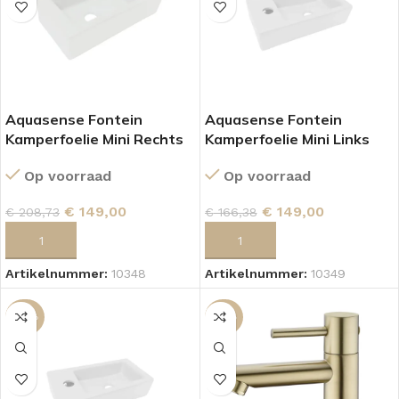
Aquasense Fontein
Aquasense Fontein
Kamperfoelie Mini Rechts
Kamperfoelie Mini Links
Mat Wit
Wit
Op voorraad
Op voorraad
€
149,00
€
149,00
€
208,73
€
166,38
TOEVOEGEN AAN WINKELWAGEN
TOEVOEGEN AAN WINKELWAGEN
Artikelnummer:
10348
Artikelnummer:
10349
-29%
-43%