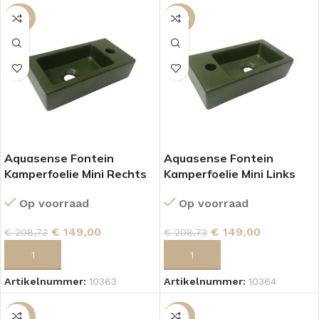
-29%
-29%
Aquasense Fontein
Aquasense Fontein
Kamperfoelie Mini Rechts
Kamperfoelie Mini Links
Mat Groen
Mat Groen
Op voorraad
Op voorraad
€
149,00
€
149,00
€
208,73
€
208,73
TOEVOEGEN AAN WINKELWAGEN
TOEVOEGEN AAN WINKELWAGEN
Artikelnummer:
10363
Artikelnummer:
10364
-29%
-29%