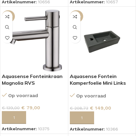
Artikelnummer:
10656
Artikelnummer:
10657
-43%
-29%
Aquasense Fonteinkraan
Aquasense Fontein
Magnolia RVS
Kamperfoelie Mini Links
Mat Grijs
Op voorraad
Op voorraad
€
79,00
€
149,00
€
139,00
€
208,73
TOEVOEGEN AAN WINKELWAGEN
TOEVOEGEN AAN WINKELWAGEN
Artikelnummer:
10375
Artikelnummer:
10366