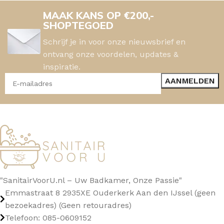
MAAK KANS OP €200,-
SHOPTEGOED
Schrijf je in voor onze nieuwsbrief en
ontvang onze voordelen, updates &
inspiratie.
"SanitairVoorU.nl – Uw Badkamer, Onze Passie"
Emmastraat 8 2935XE Ouderkerk Aan den IJssel (geen
bezoekadres) (Geen retouradres)
Telefoon: 085-0609152