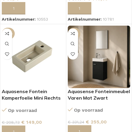
TOEVOEGEN AAN WINKELWAGEN
TOEVOEGEN AAN WINKELWAGEN
Artikelnummer:
10553
Artikelnummer:
10781
-29%
-23%
Aquasense Fontein
Aquasense Fonteinmeubel
Kamperfoelie Mini Rechts
Varen Mat Zwart
Mat Beige
Op voorraad
Op voorraad
€
255,00
€
149,00
€
331,24
€
208,73
TOEVOEGEN AAN WINKELWAGEN
TOEVOEGEN AAN WINKELWAGEN