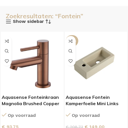
Zoekresultaten: “Fontein”
Show sidebar
-29%
Aquasense Fonteinkraan
Aquasense Fontein
Magnolia Brushed Copper
Kamperfoelie Mini Links
Mat Beige
Op voorraad
Op voorraad
€
93,75
€
149,00
€
208,73