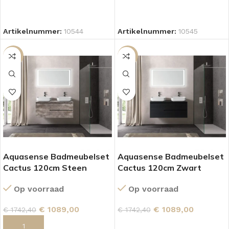
LEES VERDER
LEES VERDER
Artikelnummer:
10544
Artikelnummer:
10545
SALE
SALE
Aquasense Badmeubelset
Aquasense Badmeubelset
Cactus 120cm Steen
Cactus 120cm Zwart
Op voorraad
Op voorraad
€
1089,00
€
1089,00
€
1742,40
€
1742,40
TOEVOEGEN AAN WINKELWAGEN
LEES VERDER