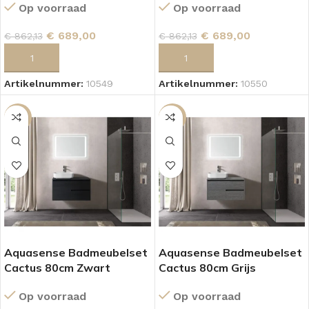
Op voorraad
Op voorraad
€
689,00
€
689,00
€
862,13
€
862,13
TOEVOEGEN AAN WINKELWAGEN
TOEVOEGEN AAN WINKELWAGEN
Artikelnummer:
10549
Artikelnummer:
10550
SALE
SALE
Aquasense Badmeubelset
Aquasense Badmeubelset
Cactus 80cm Zwart
Cactus 80cm Grijs
Op voorraad
Op voorraad