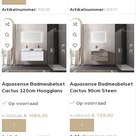
Artikelnummer:
10536
Artikelnummer:
10537
SALE
SALE
Aquasense Badmeubelset
Aquasense Badmeubelset
Cactus 120cm Hoogglans
Cactus 90cm Steen
Wit
Op voorraad
Op voorraad
€
759,00
€
1089,00
€
1262,03
€
1993,48
TOEVOEGEN AAN WINKELWAGEN
TOEVOEGEN AAN WINKELWAGEN