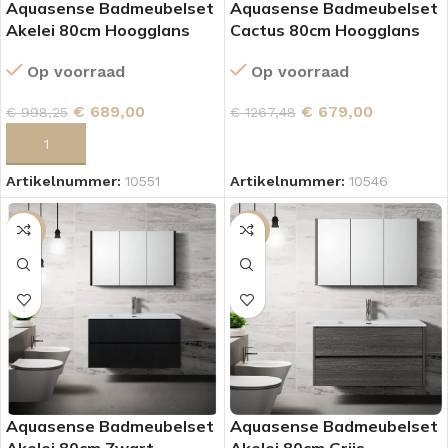
Aquasense Badmeubelset
Aquasense Badmeubelset
Akelei 80cm Hoogglans
Cactus 80cm Hoogglans
Wit
Wit
Op voorraad
Op voorraad
€
689,00
€
679,00
€
998,25
€
1267,48
TOEVOEGEN AAN WINKELWAGEN
LEES VERDER
Artikelnummer:
10551
Artikelnummer:
10546
SALE
SALE
Aquasense Badmeubelset
Aquasense Badmeubelset