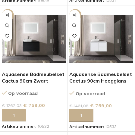
Artikelnummer:
10531
Artikelnummer:
10538
SALE
SALE
Aquasense Badmeubelset
Aquasense Badmeubelset
Cactus 90cm Zwart
Cactus 90cm Hoogglans
Wit
Op voorraad
Op voorraad
€
759,00
€
759,00
€
1262,03
€
1461,08
TOEVOEGEN AAN WINKELWAGEN
TOEVOEGEN AAN WINKELWAGEN
Artikelnummer:
10532
Artikelnummer:
10533