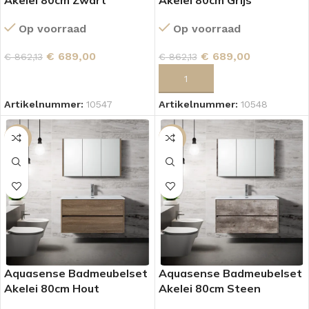
Akelei 80cm Zwart
Akelei 80cm Grijs
Op voorraad
Op voorraad
€
689,00
€
689,00
€
862,13
€
862,13
LEES VERDER
TOEVOEGEN AAN WINKELWAGEN
Artikelnummer:
10547
Artikelnummer:
10548
SALE
SALE
Aquasense Badmeubelset
Aquasense Badmeubelset
Akelei 80cm Hout
Akelei 80cm Steen