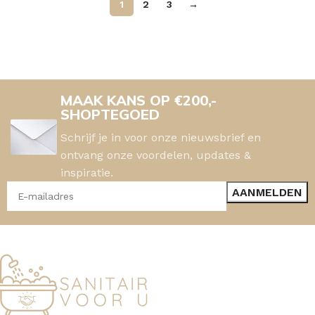
1
2
3
→
MAAK KANS OP €200,-
SHOPTEGOED
Schrijf je in voor onze nieuwsbrief en
ontvang onze voordelen, updates &
inspiratie.