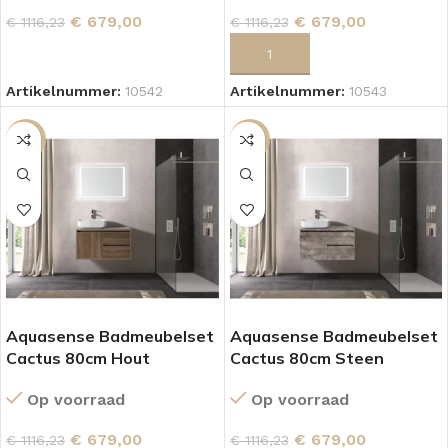
€
679,00
€
679,00
€
1116,23
€
1116,23
LEES VERDER
TOEVOEGEN AAN WINKELWAGEN
Artikelnummer:
10542
Artikelnummer:
10543
SALE
SALE
Aquasense Badmeubelset
Aquasense Badmeubelset
Cactus 80cm Hout
Cactus 80cm Steen
Op voorraad
Op voorraad
€
679,00
€
679,00
€
1116,23
€
1116,23