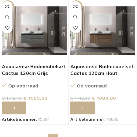
SALE
SALE
Aquasense Badmeubelset
Aquasense Badmeubelset
Cactus 120cm Grijs
Cactus 120cm Hout
Op voorraad
Op voorraad
€
1089,00
€
1089,00
€
1742,40
€
1742,40
TOEVOEGEN AAN WINKELWAGEN
TOEVOEGEN AAN WINKELWAGEN
Artikelnummer:
10534
Artikelnummer:
10535